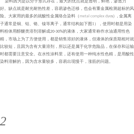
染料
因为是以分子形式存在，最大的优点就是透明，鲜艳，渗透力
好。缺点就是耐光耐热性差，容易渗色迁移，也会有重金属检测超标的风
险。大家用的最多的就酸性金属络合染料（
金属离
metal complex dye
s）,
子通常是铜、钴、铬、镍等离子，通常结构如下图1），使用时都是用染
料粉体用醇醚类溶剂溶解成
的液体，大家通常称作水油通用性色
20-30%
精，市场上为了方便使用，都是销售溶好的液体，但液体的保质期相对就
比较短，且因为含有大量溶剂，所以还是属于化学危险品，在保存和运输
时都需要注意安全。在水性涂料里，还有使用一种纯水性色精，是用酸性
染料溶解的，因为含水量较多，容易出现慢干，涨筋的问题。
2