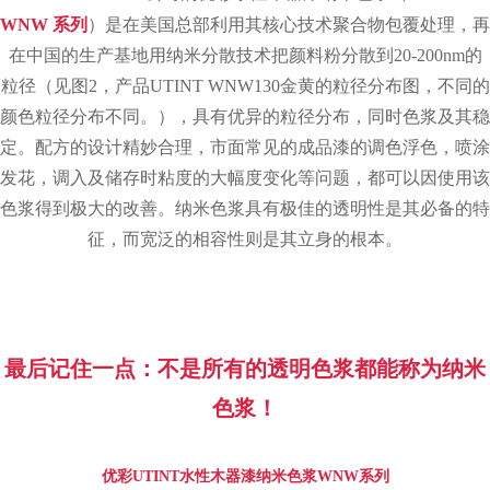
WNW
系列
）是在美国总部利用其核心技术聚合物包覆处理，再
在中国的生产基地用纳米分散技术把颜料粉分散到
20-200nm
的
粒径（见图
2
，产品
UTINT WNW130金黄
的粒径分布图，不同的
颜色粒径分布不同。），具有优异的粒径分布，同时色浆及其稳
定。配方的设计精妙合理，市面常见的成品漆的调色浮色，喷涂
发花，调入及储存时粘度的大幅度变化等问题，都可以因使用该
色浆得到极大的改善。纳米色浆具有极佳的透明性是其必备的特
征，而宽泛的相容性则是其立身的根本。
最后记住一点：不是所有的透明色浆都能称为纳米
色浆！
优彩
UTINT
水性木器漆纳米色浆
WNW
系列