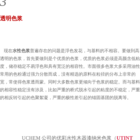
3
透明色浆
现在
水性色浆
普遍存在的问题是浮色发花，与基料的不相容。要做到高
透明的色浆，首先要做到是个优质的色浆，优质的色浆必须是高颜含低粘
度，储存稳定不易浮色和具有宽泛的相容性。市面很多色浆大多采用油性
常用的色粉通过强力分散而成，没有精选的原料在粒径的分布上非常的
宽，常使得色浆透而蒙。同时大多数色浆更倾向于色浆的稳定。而与基料
的相容性稳定没有涉及，比如严重的桥式脱水引起的粘度的不稳定，严重
的相反转引起的色聚絮凝，严重的极性差引起的锚固基团的脱离等。
UCHEM
公司的优彩水性木器漆纳米色浆（
UTINT