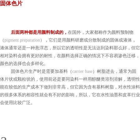
固体色片
后面两种都是用颜料制成的，
在国外，大家都称作为
颜料预制物
（
pigment preparation
），它们是用颜料研磨或分散制成的固体或液体，
液体通常还是一种悬浮态，所以它的透明性是无法达到染料那么好，但它
相对染料会拥有更好的耐性，在颜料选择正确的情况下不容易渗色迁移，
颜色的选择也会多样化。
固体色片生产时是需要加基料（
carrier base
）树脂进去，通常为固
体片状或颗粒状的，使用前还是要同染料一
样用醇醚类溶剂溶解，透明性
能在较低的生产成本下做到非常高，但它因为含有基料树脂，对水性涂料
的很多体系的相容性就会有不好的影响，所以，它在水性油墨和皮革行业
会使用比较广泛。